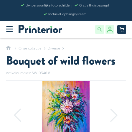
Uw persoonlijke foto schilderij
Gratis thuisbezorgd
Inclusief ophangsysteem
Onze collectie
Diverse
Bouquet of wild flowers
Artikelnummer: SW10346.8