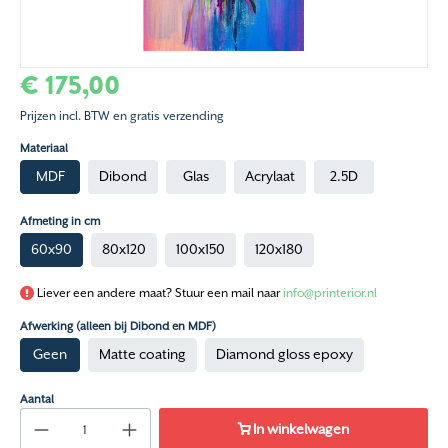
€ 175,00
Prijzen incl. BTW en gratis verzending
Materiaal
MDF
Dibond
Glas
Acrylaat
2.5D
Afmeting in cm
60x90
80x120
100x150
120x180
Liever een andere maat? Stuur een mail naar
info@printerior.nl
Afwerking (alleen bij Dibond en MDF)
Geen
Matte coating
Diamond gloss epoxy
Aantal
In winkelwagen