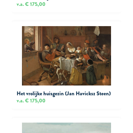
v.a. € 175,00
Het vrolijke huisgezin (Jan Havicksz Steen)
v.a. € 175,00