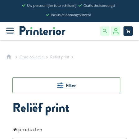
Uw persoonlijke foto schilderij
Gratis thuisbezorgd
Inclusief ophangsysteem
Onze collectie
Reliëf print
Filter
Reliëf print
35 producten