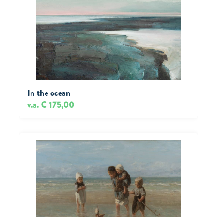
In the ocean
v.a. € 175,00