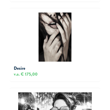
Desire
v.a. € 175,00