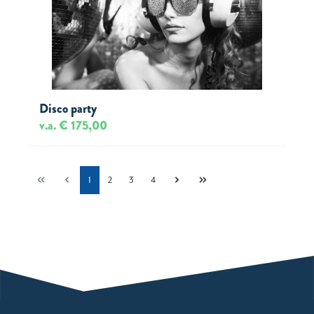
Disco party
v.a. € 175,00
1
2
3
4