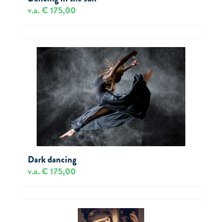
v.a. € 175,00
Dark dancing
v.a. € 175,00