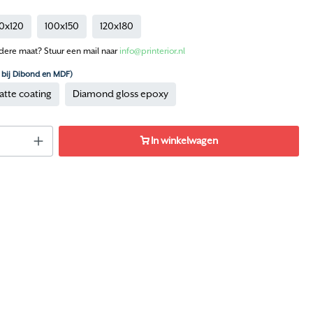
0x120
100x150
120x180
dere maat? Stuur een mail naar
info@printerior.nl
n bij Dibond en MDF)
atte coating
Diamond gloss epoxy
In winkelwagen