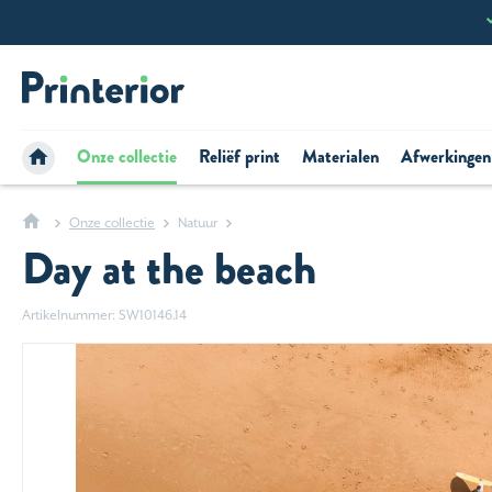
Onze collectie
Reliëf print
Materialen
Afwerkingen
Onze collectie
Natuur
Day at the beach
Artikelnummer: SW10146.14