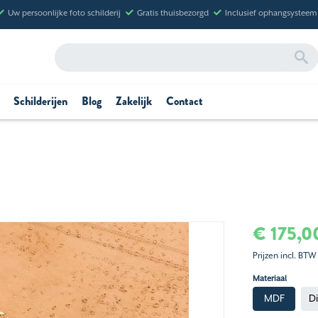
Uw persoonlijke foto schilderij
Gratis thuisbezorgd
Inclusief ophangsysteem
Schilderijen
Blog
Zakelijk
Contact
€ 175,0
Prijzen incl. BTW
Materiaal
MDF
D