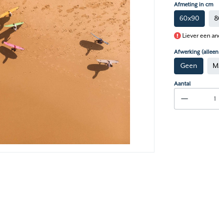
Afmeting in cm
60x90
8
Liever een an
Afwerking (allee
Geen
M
Aantal