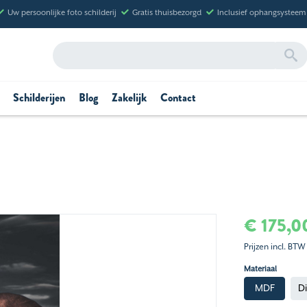
Uw persoonlijke foto schilderij
Gratis thuisbezorgd
Inclusief ophangsysteem
Schilderijen
Blog
Zakelijk
Contact
€ 175,0
Prijzen incl. BTW
Materiaal
MDF
D