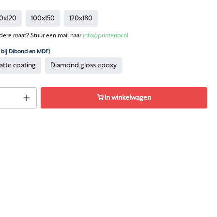
0x120
100x150
120x180
dere maat? Stuur een mail naar
info@printerior.nl
n bij Dibond en MDF)
atte coating
Diamond gloss epoxy
In winkelwagen