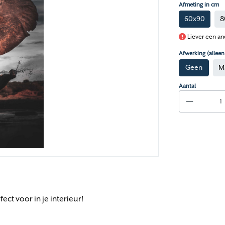
Afmeting in cm
60x90
8
Liever een an
Afwerking (allee
Geen
M
Aantal
ect voor in je interieur!