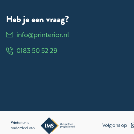
Heb je een vraag?
info@printerior.nl
0183 50 52 29
Printerior is
Volg ons op
onderdeel van