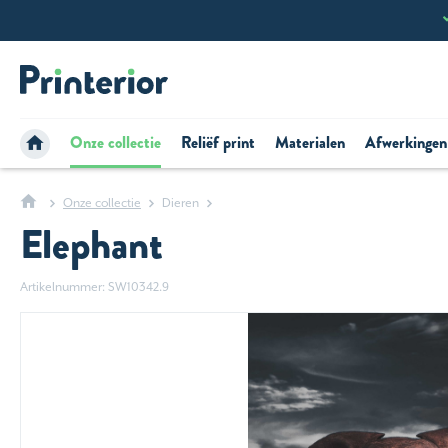
Onze collectie
Reliëf print
Materialen
Afwerkingen
Onze collectie
Dieren
Elephant
Artikelnummer: SW10342.9