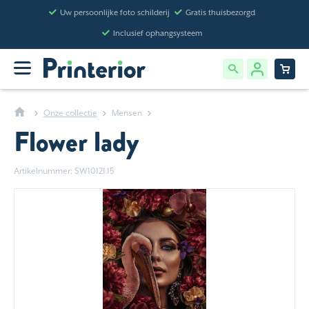
Uw persoonlijke foto schilderij
Gratis thuisbezorgd
Inclusief ophangsysteem
Onze collectie
Mensen
Flower lady
Artikelnummer: SW10121.15