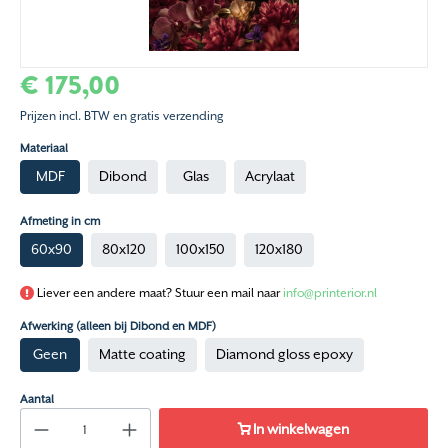
€ 175,00
Prijzen incl. BTW en gratis verzending
Materiaal
MDF
Dibond
Glas
Acrylaat
Afmeting in cm
60x90
80x120
100x150
120x180
Liever een andere maat? Stuur een mail naar
info@printerior.nl
Afwerking (alleen bij Dibond en MDF)
Geen
Matte coating
Diamond gloss epoxy
Aantal
In winkelwagen