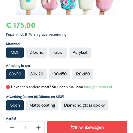
€ 175,00
Prijzen incl. BTW en gratis verzending
Materiaal
MDF
Dibond
Glas
Acrylaat
Afmeting in cm
60x90
80x120
100x150
120x180
Liever een andere maat? Stuur een mail naar
info@printerior.nl
Afwerking (alleen bij Dibond en MDF)
Geen
Matte coating
Diamond gloss epoxy
Aantal
In winkelwagen