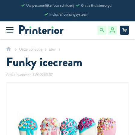
Uw persoonlijke foto schilderij
Gratis thuisbezorgd
Inclusief ophangsysteem
Onze collectie
Eten
Funky icecream
Artikelnummer: SW10263.37