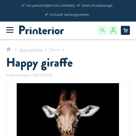
Uw persoonlijke foto schilderij
Gratis thuisbezorgd
Inclusief ophangsysteem
Onze collectie
Dieren
Happy giraffe
Artikelnummer: SW10123.29