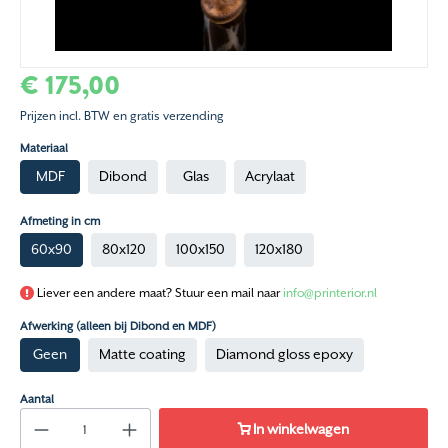
€ 175,00
Prijzen incl. BTW en gratis verzending
Materiaal
MDF
Dibond
Glas
Acrylaat
Afmeting in cm
60x90
80x120
100x150
120x180
Liever een andere maat? Stuur een mail naar
info@printerior.nl
Afwerking (alleen bij Dibond en MDF)
Geen
Matte coating
Diamond gloss epoxy
Aantal
In winkelwagen