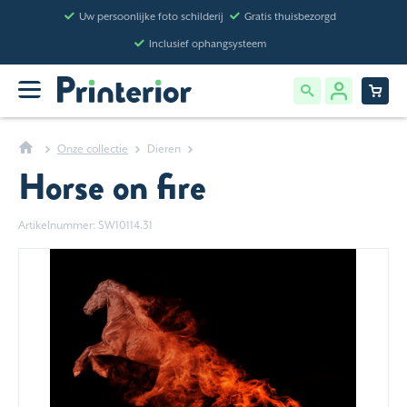
Uw persoonlijke foto schilderij
Gratis thuisbezorgd
Inclusief ophangsysteem
Onze collectie
Dieren
Horse on fire
Artikelnummer: SW10114.31