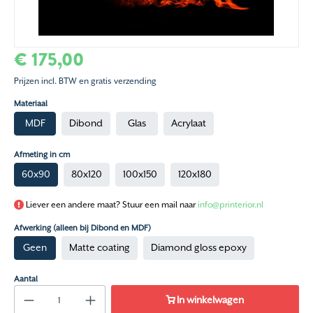
€ 175,00
Prijzen incl. BTW en gratis verzending
Materiaal
MDF
Dibond
Glas
Acrylaat
Afmeting in cm
60x90
80x120
100x150
120x180
Liever een andere maat? Stuur een mail naar
info@printerior.nl
Afwerking (alleen bij Dibond en MDF)
Geen
Matte coating
Diamond gloss epoxy
Aantal
In winkelwagen