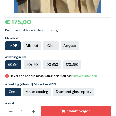
€ 175,00
Prijzen incl. BTW en gratis verzending
Materiaal
MDF
Dibond
Glas
Acrylaat
Afmeting in cm
60x90
80x120
100x150
120x180
Liever een andere maat? Stuur een mail naar
info@printerior.nl
Afwerking (alleen bij Dibond en MDF)
Geen
Matte coating
Diamond gloss epoxy
Aantal
In winkelwagen