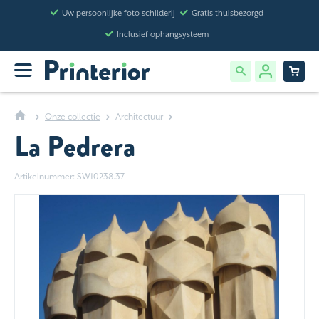
Uw persoonlijke foto schilderij
Gratis thuisbezorgd
Inclusief ophangsysteem
Onze collectie
Architectuur
La Pedrera
Artikelnummer: SW10238.37