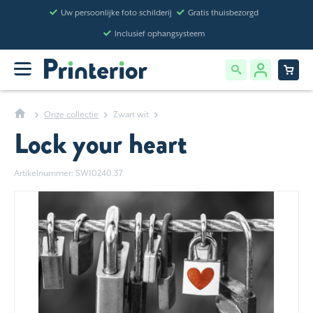
Uw persoonlijke foto schilderij
Gratis thuisbezorgd
Inclusief ophangsysteem
Onze collectie
Zwart wit
Lock your heart
Artikelnummer: SW10240.37