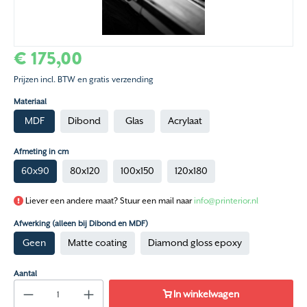
€ 175,00
Prijzen incl. BTW en gratis verzending
Materiaal
MDF
Dibond
Glas
Acrylaat
Afmeting in cm
60x90
80x120
100x150
120x180
Liever een andere maat? Stuur een mail naar
info@printerior.nl
Afwerking (alleen bij Dibond en MDF)
Geen
Matte coating
Diamond gloss epoxy
Aantal
In winkelwagen