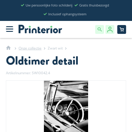
Uw persoonlijke foto schilderij
Gratis thuisbezorgd
Inclusief ophangsysteem
Onze collectie
Zwart wit
Oldtimer detail
Artikelnummer: SW10042.4