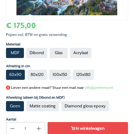
€ 175,00
Prijzen incl. BTW en gratis verzending
Materiaal
MDF
Dibond
Glas
Acrylaat
Afmeting in cm
60x90
80x120
100x150
120x180
Liever een andere maat? Stuur een mail naar
info@printerior.nl
Afwerking (alleen bij Dibond en MDF)
Geen
Matte coating
Diamond gloss epoxy
Aantal
In winkelwagen