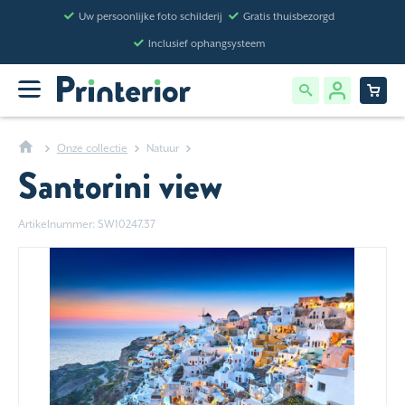
Uw persoonlijke foto schilderij
Gratis thuisbezorgd
Inclusief ophangsysteem
Onze collectie
Natuur
Santorini view
Artikelnummer: SW10247.37