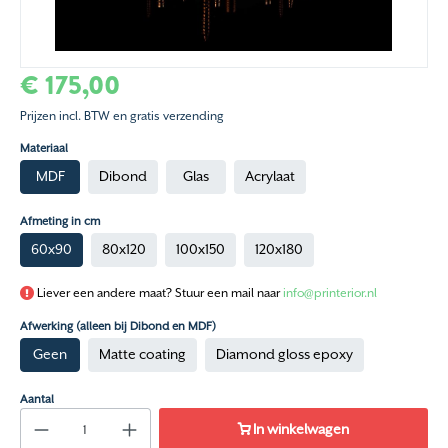
€ 175,00
Prijzen incl. BTW en gratis verzending
Materiaal
MDF
Dibond
Glas
Acrylaat
Afmeting in cm
60x90
80x120
100x150
120x180
Liever een andere maat? Stuur een mail naar
info@printerior.nl
Afwerking (alleen bij Dibond en MDF)
Geen
Matte coating
Diamond gloss epoxy
Aantal
In winkelwagen