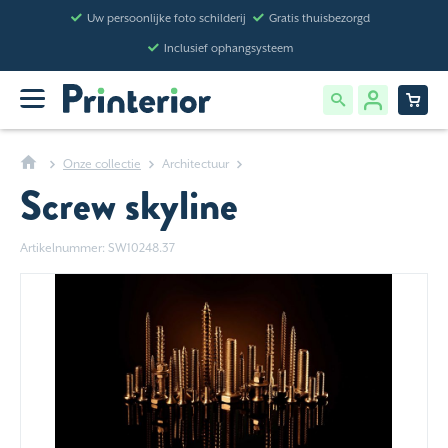
Uw persoonlijke foto schilderij
Gratis thuisbezorgd
Inclusief ophangsysteem
Onze collectie
Architectuur
Screw skyline
Artikelnummer: SW10248.37