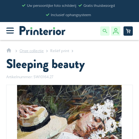
Uw persoonlijke foto schilderij
Gratis thuisbezorgd
Inclusief ophangsysteem
Onze collectie
Reliëf print
Sleeping beauty
Artikelnummer: SW10164.27