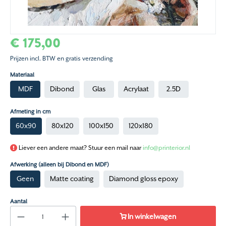
€ 175,00
Prijzen incl. BTW en gratis verzending
Materiaal
MDF
Dibond
Glas
Acrylaat
2.5D
Afmeting in cm
60x90
80x120
100x150
120x180
Liever een andere maat? Stuur een mail naar
info@printerior.nl
Afwerking (alleen bij Dibond en MDF)
Geen
Matte coating
Diamond gloss epoxy
Aantal
In winkelwagen